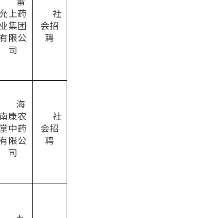
雷
允上药
社
业集团
会招
有限公
聘
司
海
南康农
社
堂中药
会招
有限公
聘
司