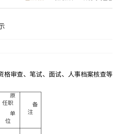
示
资格审查、笔试、面试、人事档案核查等
原
任职
备
注
单
位