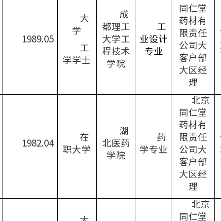
同仁堂
成
大
药材有
都理工
工
学
限责任
19
89.05
大学工
业设计
公司大
工
程技术
专业
客户部
学学士
学院
大区经
理
北京
同仁堂
药材有
湖
在
药
限责任
1982.04
北医药
职大学
学专业
公司大
学院
客户部
大区经
理
北京
同仁堂
大