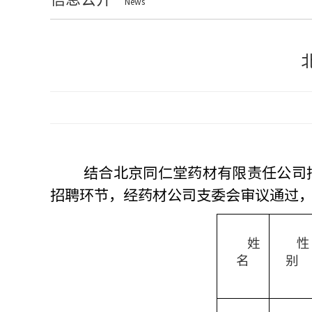
News
结合北京同仁堂药材有限
责任
公司
招聘环节，经
药材
公司
支
委会审议通过
姓
性
名
别