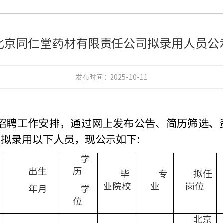
北京同仁堂药材有限责任公司拟录用人员公
发布时间：
2025-10-11
招聘工作安排，通过网上发布公告、简历筛选、
，拟
录用
以下人员，现公示如下
:
学
出生
历
毕
专
拟任
业院校
业
岗位
年月
学
位
北京