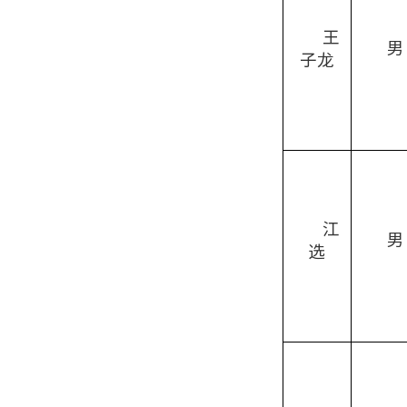
王
男
子龙
江
男
选