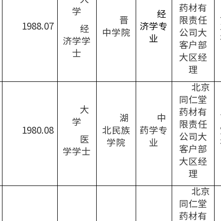
药材有
学
经
晋
限责任
19
88.07
济学
专
经
中学院
公司大
业
济学学
客户部
士
大区经
理
北京
同仁堂
大
药材有
湖
中
学
限责任
1980.08
北民族
药学专
公司大
医
学院
业
客户部
学学士
大区经
理
北京
同仁堂
药材有