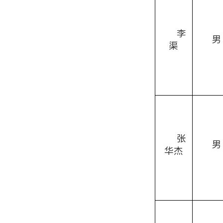
李
男
渠
张
男
华杰